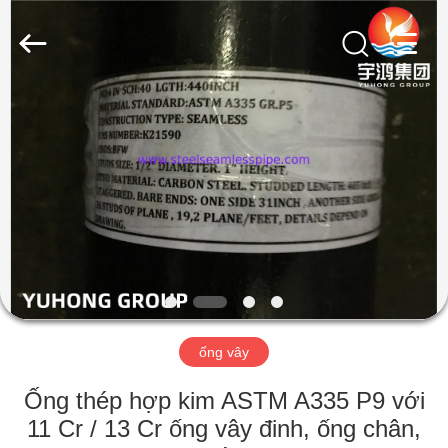
©
2013
-
2026
Yuhong
Group
Co.,Ltd.
All
NHÀ
Rights
Reserved.
CÁC
SẢN
PHẨM
VỀ
CHÚNG
ống vây
TÔI
Ống thép hợp kim ASTM A335 P9 với
THAM
11 Cr / 13 Cr ống vây đinh, ống chân,