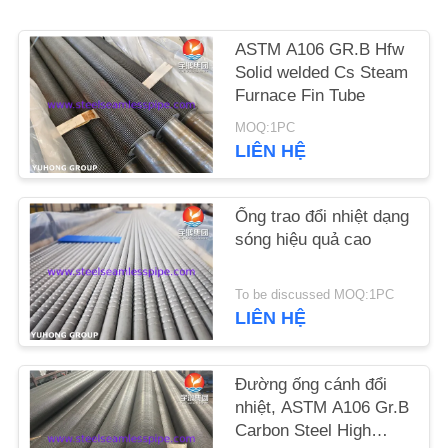
YÊU
CẦU
ASTM A106 GR.B Hfw
Solid welded Cs Steam
BÁO
Furnace Fin Tube
GIÁ
MOQ:1PC
LIÊN HỆ
COMPANY
NEWS
Ống trao đổi nhiệt dạng
sóng hiệu quả cao
SƠ
To be discussed MOQ:1PC
ĐỒ
LIÊN HỆ
TRANG
WEB
Đường ống cánh đổi
nhiệt, ASTM A106 Gr.B
PRIVACY
Carbon Steel High