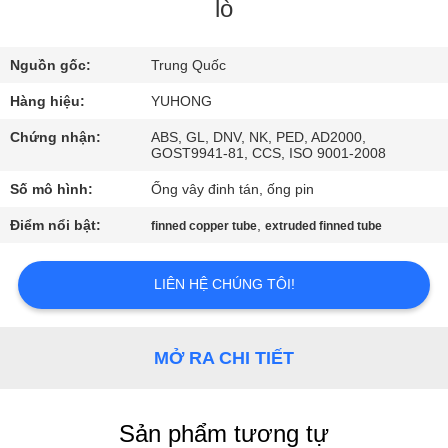
QUAN
lò
NHÀ
Nguồn gốc:
Trung Quốc
MÁY
Hàng hiệu:
YUHONG
KIỂM
Chứng nhận:
ABS, GL, DNV, NK, PED, AD2000,
GOST9941-81, CCS, ISO 9001-2008
SOÁT
Số mô hình:
Ống vây đinh tán, ống pin
CHẤT
Điểm nổi bật:
,
finned copper tube
extruded finned tube
LƯỢNG
LIÊN HỆ CHÚNG TÔI!
LIÊN
HỆ
MỞ RA CHI TIẾT
CHÚNG
TÔI
Sản phẩm tương tự