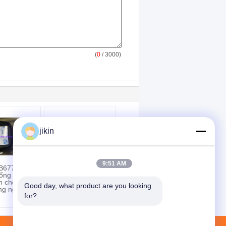
(
0
/ 3000)
jikin
9:51 AM
B677
ASTM B514 N08800
ống hợp
Inconel 800H
n cho ứng
Inconel Nickel hợp
Good day, what product are you looking 
ng nghiệp
kim ống hàn để xử
for?
lý khí