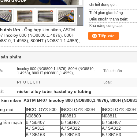
chi tiết đóng gói:
Thời gian giao hàng:
Điều khoản thanh toán:
Khả năng cung cấp:
h ảnh lớn :
Ống hợp kim niken, ASTM
7 Incoloy 800 (NO8800,1.4876), 800H
Tiếp xúc
8810, 1.4958), 800HT (NO8811,1.4959),
t sản phẩm
Incoloy 800 (NO8800,1.4876), 800H (NO8810,
ệu:
Tiêu chuẩn:
1.4958), 800HT (NO8811,1.4959),
PT, UT, ET, HT
Loại:
nickel alloy tube
hastelloy c tubing
ật:
,
kim niken, ASTM B407 Incoloy 800 (NO8800,1.4876), 800H (NO8810
ng mại
INCOLOY® 800
INCOLOY® 800H
INCOLOY® 800H
N08800
N08810
N08811
g liền mạch
B / SB407
B / SB407
B / SB407
A / SA312
A / SA312
A / SA312
B / SB163
B / SB163
B / SB163