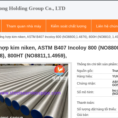
ong Holding Group Co., LTD
Tham quan nhà máy
Kiểm soát chất lượng
Liên hệ chún
ng hợp kim niken, ASTM B407 Incoloy 800 (NO8800,1.4876), 800H (NO8810, 1.4
hợp kim niken, ASTM B407 Incoloy 800 (NO8800
8), 800HT (NO8811,1.4959),
Thông tin chi tiết sản phẩm:
Nguồn gốc:
Tru
Hàng hiệu:
YU
ABS
Chứng nhận:
GOS
Inc
Số mô hình:
(NO
Thanh toán:
Số lượng đặt hàng tối thiểu:
Giá bán: