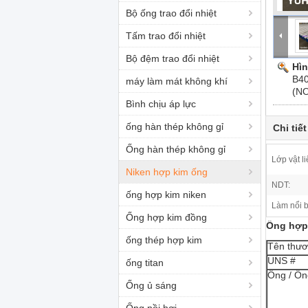
Bộ ống trao đổi nhiệt
Tấm trao đổi nhiệt
Bộ đệm trao đổi nhiệt
Hìn
B40
máy làm mát không khí
(NO
Bình chịu áp lực
ống hàn thép không gỉ
Chi tiế
Ống hàn thép không gỉ
Lớp vật li
Niken hợp kim ống
NDT:
ống hợp kim niken
Làm nổi b
Ống hợp kim đồng
Ống hợp 
ống thép hợp kim
Tên thươ
UNS #
ống titan
Ống / Ốn
Ống ủ sáng