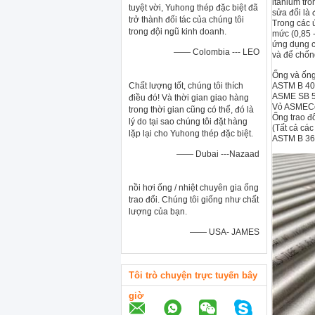
itanium tr
tuyệt vời, Yuhong thép đặc biệt đã
sửa đổi là 
trở thành đối tác của chúng tôi
Trong các 
trong đội ngũ kinh doanh.
mức (0,85 
ứng dụng c
—— Colombia --- LEO
và để chống
Ống và ống
Chất lượng tốt, chúng tôi thích
ASTM B 407
ASME SB 51
điều đó! Và thời gian giao hàng
Vỏ ASMECod
trong thời gian cũng có thể, đó là
Ống trao đ
lý do tại sao chúng tôi đặt hàng
(Tất cả cá
lặp lại cho Yuhong thép đặc biệt.
ASTM B 36
—— Dubai ---Nazaad
nồi hơi ống / nhiệt chuyên gia ống
trao đổi. Chúng tôi giống như chất
lượng của bạn.
—— USA- JAMES
Tôi trò chuyện trực tuyến bây
giờ