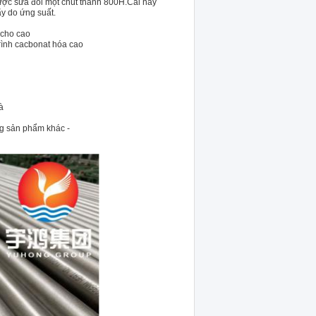
ược sửa đổi một chút thành 800H.Cái này
ãy do ứng suất.
 cho cao
rình cacbonat hóa cao
à
ng sản phẩm khác -