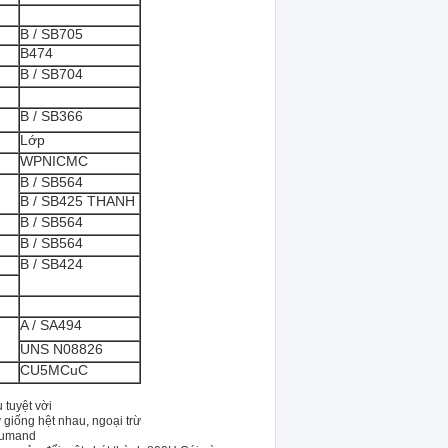
B / SB705
B474
B / SB704
B / SB366
Lớp
WPNICMC
B / SB564
B / SB425 THANH
B / SB564
B / SB564
B / SB424
A / SA494
UNS N08826
CU5MCuC
 tuyệt vời
 giống hệt nhau, ngoại trừ
niumand