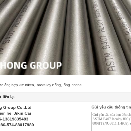
,
,
a:
ống hợp kim niken
hastelloy c ống
ống inconel
t liên lạc
g Group Co.,Ltd
Gửi yêu cầu thông tin
liên hệ:
Jikin Cai
6-13819835483
086-574-88017980