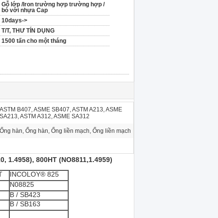
Gỗ lớp /Iron trường hợp trường hợp /
bó với nhựa Cap
10days->
T/T, THƯ TÍN DỤNG
1500 tấn cho một tháng
ASTM B407, ASME SB407, ASTM A213, ASME
SA213, ASTM A312, ASME SA312
Ống hàn, Ống hàn, Ống liền mạch, Ống liền mạch
, 1.4958), 800HT (NO8811,1.4959)
T
INCOLOY® 825
N08825
B / SB423
B / SB163