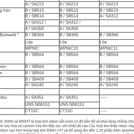
A / SA213
A / SA213
A / SA213
g hàn
B / SB515
B / SB515
B / SB515
B / SB514
B / SB514
A / SA312
A / SA312 /
A / SA312 /
A / SA358
A / SA358
Buttweld *
B / SB366
B / SB366
B / SB366
Lớp
Lớp
Lớp
WPNIC
WPNIC10
WPNIC11
B / SB564
B / SB564
B / SB564
 rèn
B / SB564
B / SB564
B / SB564
m
B / SB564
B / SB564
B / SB564
B / SB409
B / SB409
B / SB409
A / SA240
A / SA240
A / SA240
 đúc
A / SA351
A / SA351
-----
UNS N08151
UNS N08151
CT15C
CT15C
-----
0, 800H và 800HT là hợp kim niken-sắt-crom có ​​độ bền tốt và khả năng chống chịu
nh oxy hóa và cacbon hóa khi tiếp xúc với nhiệt độ cao.Các hợp kim thép niken này
rbon cao hơn trong hợp kim 800H / HT và bổ sung lên đến 1,20 phần trăm alumi