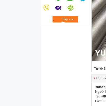
Từ khó
Chi tiế
Yuhon
Người 
Tel:
+8
Fax:
0