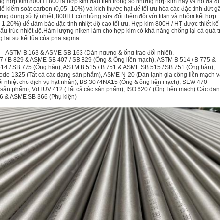
ong hợp kim 800HT.800 là hợp kim đầu tiên trong số những hợp kim này và nó đã đ
để kiểm soát carbon (0,05-.10%) và kích thước hạt để tối ưu hóa các đặc tính đứt g
ứng dụng xử lý nhiệt, 800HT có những sửa đổi thêm đối với titan và nhôm kết hợp
- 1,20%) để đảm bảo đặc tính nhiệt độ cao tối ưu. Hợp kim 800H / HT được thiết kế
ấu trúc nhiệt độ.Hàm lượng niken làm cho hợp kim có khả năng chống lại cả quá t
 lại sự kết tủa của pha sigma.
 - ASTM B 163 & ASME SB 163 (Dàn ngưng & ống trao đổi nhiệt),
 / B 829 & ASME SB 407 / SB 829 (Ống & Ống liền mạch), ASTM B 514 / B 775 &
4 / SB 775 (Ống hàn), ASTM B 515 / B 751 & ASME SB 515 / SB 751 (Ống hàn),
e 1325 (Tất cả các dạng sản phẩm), ASME N-20 (Dàn lạnh gia công liền mạch v
ổi nhiệt cho dịch vụ hạt nhân), BS 3074NA15 (Ống & ống liền mạch), SEW 470
c sản phẩm), VdTÜV 412 (Tất cả các sản phẩm), ISO 6207 (Ống liền mạch) Các dạ
6 & ASME SB 366 (Phụ kiện)