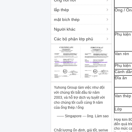
Ống nồi hơi
lắp thép
Ống / Ốn
mặt bích thép
Người khác
Phụ kiện 
Các bộ phận lớp phủ
Van rèn
Phụ kiện
Cánh dầ
Đĩa ăn
Yuhong Group làm việc như đội
với chúng tôi bắt đầu từ năm
Van thép
2003, và hỗ trợ dịch vụ tuyệt vời
cho chúng tôi cuối cùng 9 năm
của ống thép / ống
Lớp
—— Singapore --- ông. Làm sao
Hợp kim 80
đến quá trì
cho mức ca
Chất lượng ổn định, giá tốt, serive