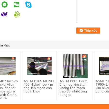
ẩm khác
407 Incoloy
ASTM B165 MONEL
ASTM B861 GR.2
ASME S
ckel Alloy
400 Nickel hợp kim
ống hợp kim titan
TP904L 
s Pipe for
ống liền mạch cho
không liền mạch
kim nike
mperature
ngoài khơi
trao đổi nhiệt ứng
dụng cô
 with Creep
dụng tụ
ture
nce