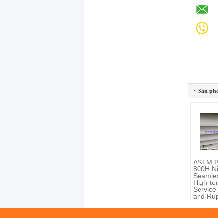
Sản ph
ASTM B
800H Ni
Seamles
High-te
Service
and Rup
Resista