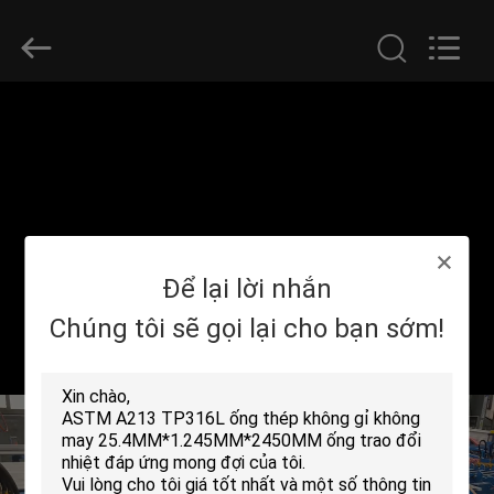
©
2013
-
2026
Yuhong
Group
Co.,Ltd.
All
NHÀ
Rights
Reserved.
CÁC
SẢN
PHẨM
Để lại lời nhắn
VỀ
Chúng tôi sẽ gọi lại cho bạn sớm!
CHÚNG
TÔI
THAM