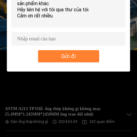
QUAN
NHÀ
MÁY
KIỂM
SOÁT
Gửi đi
CHẤT
LƯỢNG
LIÊN
HỆ
ASTM A213 TP316L ống thép không gỉ không may
CHÚNG
25.4MM*1.245MM*2450MM ống trao đổi nhiệt
TÔI
Dàn ống thép không gỉ
2024-03-29
302 quan điểm