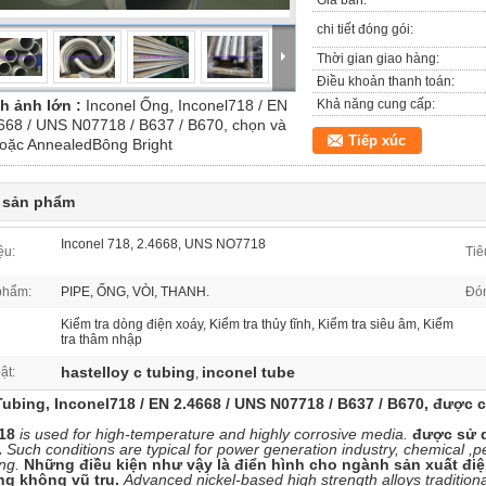
Giá bán:
chi tiết đóng gói:
Thời gian giao hàng:
Điều khoản thanh toán:
h ảnh lớn :
Inconel Ống, Inconel718 / EN
Khả năng cung cấp:
668 / UNS N07718 / B637 / B670, chọn và
Tiếp xúc
oặc AnnealedBông Bright
t sản phẩm
Inconel 718, 2.4668, UNS NO7718
ệu:
Tiê
phẩm:
PIPE, ỐNG, VÒI, THANH.
Đón
Kiểm tra dòng điện xoáy, Kiểm tra thủy tĩnh, Kiểm tra siêu âm, Kiểm
tra thâm nhập
hastelloy c tubing
inconel tube
ật:
,
Tubing, Inconel718 / EN 2.4668 / UNS N07718 / B637 / B670, được
718
is used for high-temperature and highly corrosive media.
được sử d
.
Such conditions are typical for power generation industry, chemical ,
ng.
Những điều kiện như vậy là điển hình cho ngành sản xuất điệ
ng không vũ trụ.
Advanced nickel-based high strength alloys tradition