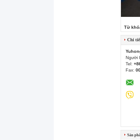
Từ khó
Chi tiế
Yuhon
Người 
Tel:
+8
Fax:
0
Sản ph