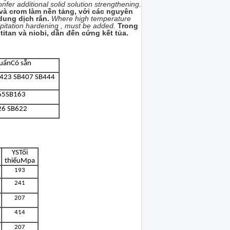
er additional solid solution strengthening.
và crom làm nền tảng, với các nguyên
ung dịch rắn.
Where high temperature
cipitation hardening , must be added.
Trong
itan và niobi, dẫn đến cứng kết tủa.
huẩn
Có sẵn
423 SB407 SB444
65
SB163
26 SB622
YS
Tối
thiểu
Mpa
193
241
207
414
207