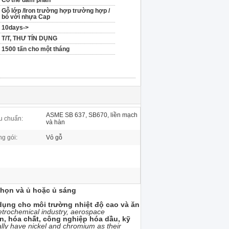
Có thể đàm phán
Gỗ lớp /Iron trường hợp trường hợp /
bó với nhựa Cap
10days->
T/T, THƯ TÍN DỤNG
1500 tấn cho một tháng
ASME SB 637, SB670, liền mạch
u chuẩn:
và hàn
g gói:
Vỏ gỗ
 chọn và ủ hoặc ủ sáng
ụng cho môi trường nhiệt độ cao và ăn
petrochemical industry, aerospace
n, hóa chất, công nghiệp hóa dầu, kỹ
ally have nickel and chromium as their