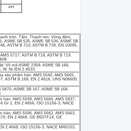
241
hanh tròn, Tấm, Thanh ren, Vòng đệm,
11, ASME SB 535, ASME SB 536, ASME SB
546, ASTM B 710, ASTM B 739, EN 10095,
, AMS 5717, ASTM B 718, ASTM B 719,
4608
uật: Vỏ mã ASME 2359, ASME SB 166,
 W. Nr./EN 2.4633
của sản phẩm hàn: AMS 5540, AMS 5665,
7, ASTM B 168, EN 2.4816, UNS N06600,
MS 5870, ASME SB 167, ASME SB 168,
1
hẩm hàn: AMS 5599, AMS 5666, AMS 5837,
6 Gr 1, EN 2.4856, ISO 15156-3, NACE
hẩm hàn: AMS 5596, AMS 5662, AMS 5663,
670, EN 2.4668, GE B50TF14, GE
, EN 2.4668, ISO 15156-3, NACE MR0103,