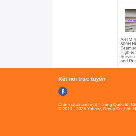
ASTM B
800H Ni
Seamles
High-te
Service
and Rup
Resista
Kết nối trực tuyến
Chính sách bảo mật
| Trung Quốc tốt Ch
© 2013 - 2025 Yuhong Group Co.,Ltd. Al