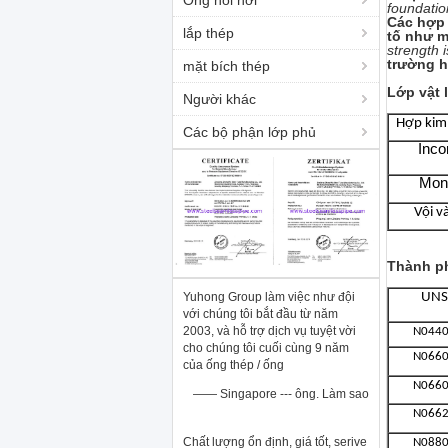
Ống nồi hơi
foundatio
Các hợp 
lắp thép
tố như m
strength 
trường h
mặt bích thép
Lớp vật 
Người khác
Hợp kim
Các bộ phận lớp phủ
Inco
Mon
Vội v
Thành ph
Yuhong Group làm việc như đội
UNS
với chúng tôi bắt đầu từ năm
2003, và hỗ trợ dịch vụ tuyệt vời
N044
cho chúng tôi cuối cùng 9 năm
N066
của ống thép / ống
N066
—— Singapore --- ông. Làm sao
N066
Chất lượng ổn định, giá tốt, serive
N088