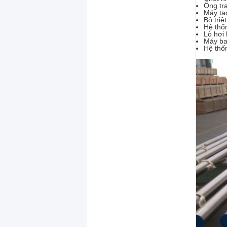
Ống tra
Máy tạ
Bộ triệ
Hệ thố
Lò hơi 
Máy ba
Hệ thố