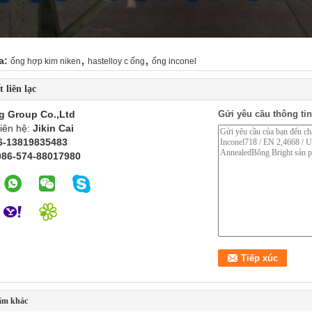
,
,
a:
ống hợp kim niken
hastelloy c ống
ống inconel
t liên lạc
g Group Co.,Ltd
Gửi yêu cầu thông tin
liên hệ:
Jikin Cai
6-13819835483
086-574-88017980
ẩm khác