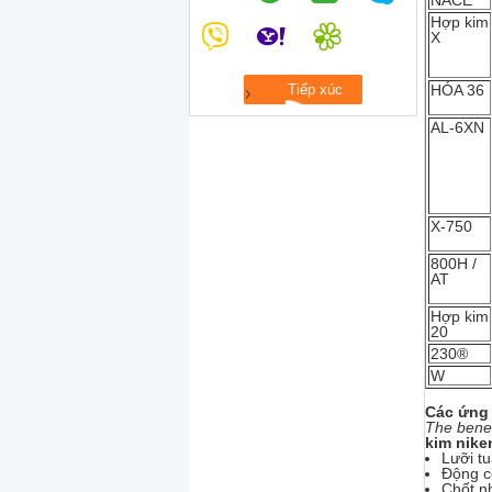
NACE
Hợp kim
X
HÓA 36
AL-6XN
X-750
800H /
AT
Hợp kim
20
230®
W
Các ứng
The benef
kim nike
Lưỡi t
Động c
Chốt n