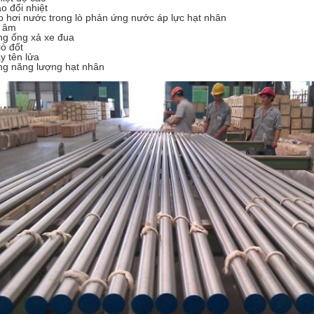
o đổi nhiệt
o hơi nước trong lò phản ứng nước áp lực hạt nhân
t âm
ng ống xả xe đua
lò đốt
y tên lửa
ng năng lượng hạt nhân