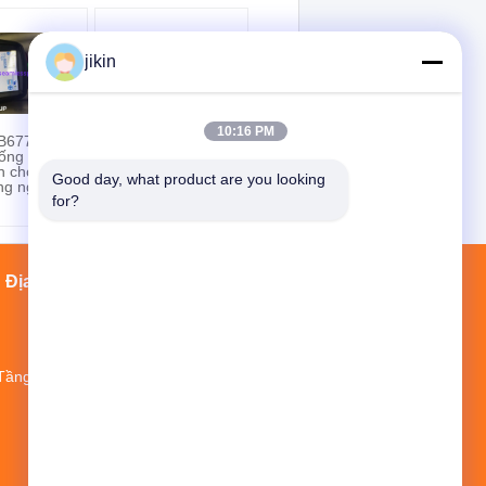
jikin
10:16 PM
B677
ASTM B514 N08800
ống hợp
Inconel 800H
n cho ứng
Inconel Nickel hợp
Good day, what product are you looking 
ng nghiệp
kim ống hàn để xử
for?
lý khí
Địa chỉ liên hệ
Sơ đồ trang web
Nhà
Tầng 20, NO.1 NEW WORLD BUILDING,
NO.1018 MINAN ROAD, YINZHOU
DISTRICT, Thành phố NINGBO, tỉnh
ZHEJIANG, CHINA
jikin@steelseamlesspipe.com；
jikin888@foxmail.com