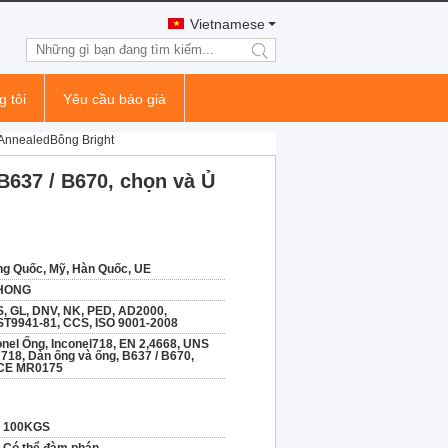
Vietnamese
search
g tôi
Yêu cầu báo giá
 AnnealedBông Bright
B637 / B670, chọn và Ủ
ng Quốc, Mỹ, Hàn Quốc, UE
HONG
, GL, DNV, NK, PED, AD2000,
T9941-81, CCS, ISO 9001-2008
onel Ống, Inconel718, EN 2,4668, UNS
718, Dàn ống và ống, B637 / B670,
CE MR0175
100KGS