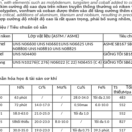
n, with elements such as molybdenum, tungsten and cobalt added to conf
kim cường độ cao dựa trên niken truyền thống thường có niken 
olypden, vonfram và coban được thêm vào để tăng cường thêm d
is critical, additions of aluminum, titanium and niobium, resulting in pre
ợp cường độ nhiệt độ cao là rất quan trọng, phải bổ sung nhôm, t
liệu / Tiêu chuẩn có sẵn
Lớp vật liệu (
 niken
ASTM / ASME)
Tiêu c
nel
UNS N06600 UNS N06601
UNS N06625 UNS
ASME SB167 SB
N08800 UNS N08810 UNS N08825
el
UNS
N04400
GIỐNG TÔI
SB1
àng
UNS N10276
(C 276) N06022 (C 22) N06455 (C 4)
GIỐNG TÔI
SB6
ần hóa học & tài sản cơ khí
Tối
Ni%
Cr%
Mơ%
Cu%
Fe%
TS
thiểu
Mpa
00
63 phút
/
/
28.0-34.0
Tối đa 2,50
483
00
72 phút
14.0-17.0
/
0,50max
6.0-10.0
552
01
58.0-63.0
21.0-25.0
/
Tối đa 1,0
552
25
58
tối thiểu
20.0-23.0
8.0-10.0
/
Tối đa 5.0
827
00
30.0-35.0
19.0-23.0
/
Tối đa 0,75
39,5 phút.
517