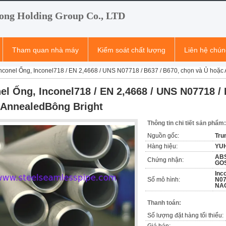
ong Holding Group Co., LTD
Tham quan nhà máy
Kiểm soát chất lượng
Liên hệ chún
nconel Ống, Inconel718 / EN 2,4668 / UNS N07718 / B637 / B670, chọn và Ủ hoặc
el Ống, Inconel718 / EN 2,4668 / UNS N07718 / 
 AnnealedBông Bright
Thông tin chi tiết sản phẩm:
Nguồn gốc:
Tru
Hàng hiệu:
YU
ABS
Chứng nhận:
GOS
Inc
Số mô hình:
N07
NA
Thanh toán:
Số lượng đặt hàng tối thiểu: