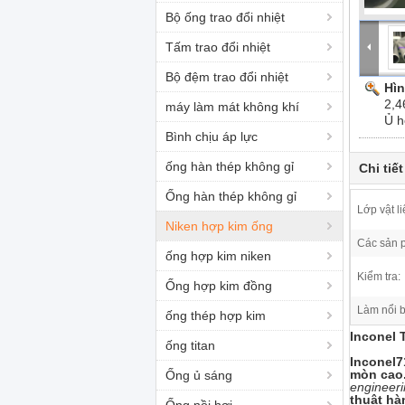
Bộ ống trao đổi nhiệt
Tấm trao đổi nhiệt
Bộ đệm trao đổi nhiệt
Hìn
2,4
máy làm mát không khí
Ủ h
Bình chịu áp lực
ống hàn thép không gỉ
Chi tiế
Ống hàn thép không gỉ
Lớp vật li
Niken hợp kim ống
Các sản 
ống hợp kim niken
Kiểm tra:
Ống hợp kim đồng
Làm nổi b
ống thép hợp kim
Inconel 
ống titan
Inconel
mòn cao
Ống ủ sáng
engineeri
thuật hà