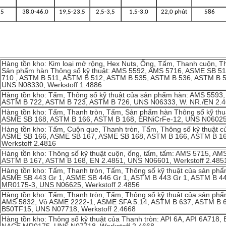
25
38.0-46.0
19,5-23,5
2,5-3,5
1.5-3.0
22,0 phút
586
Hàng tồn kho: Kim loại mở rộng, Hex Nuts, Ống, Tấm, Thanh cuộn, T
Sản phẩm hàn Thông số kỹ thuật: AMS 5592, AMS 5716, ASME SB 5
710 , ASTM B 511, ASTM B 512, ASTM B 535, ASTM B 536, ASTM B 
UNS N08330, Werkstoff 1.4886
Hàng tồn kho: Tấm, Thông số kỹ thuật của sản phẩm hàn: AMS 5593
ASTM B 722, ASTM B 723, ASTM B 726, UNS N06333, W. NR./EN 2.
Hàng tồn kho: Tấm, Thanh tròn, Tấm, Sản phẩm hàn Thông số kỹ th
ASME SB 168, ASTM B 166, ASTM B 168, ERNiCrFe-12, UNS N06025,
Hàng tồn kho: Tấm, Cuộn que, Thanh tròn, Tấm, Thông số kỹ thuật 
ASME SB 166, ASME SB 167, ASME SB 168, ASTM B 166, ASTM B 16
Werkstoff 2.4816
Hàng tồn kho: Thông số kỹ thuật cuộn, ống, tấm, tấm: AMS 5715, A
ASTM B 167, ASTM B 168, EN 2.4851, UNS N06601, Werkstoff 2.485
Hàng tồn kho: Tấm, Thanh tròn, Tấm, Thông số kỹ thuật của sản p
ASME SB 443 Gr 1, ASME SB 446 Gr 1, ASTM B 443 Gr 1, ASTM B 44
MR0175-3, UNS N06625, Werkstoff 2.4856
Hàng tồn kho: Tấm, Thanh tròn, Tấm, Thông số kỹ thuật của sản p
AMS 5832, Vỏ ASME 2222-1, ASME SFA 5.14, ASTM B 637, ASTM B 
B50TF15, UNS N07718, Werkstoff 2.4668
Hàng tồn kho: Thông số kỹ thuật của Thanh tròn: API 6A, API 6A718