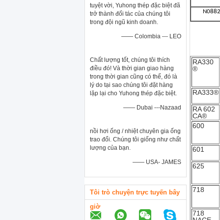
tuyệt vời, Yuhong thép đặc biệt đã
N088
trở thành đối tác của chúng tôi
trong đội ngũ kinh doanh.
—— Colombia --- LEO
Chất lượng tốt, chúng tôi thích
RA330
điều đó! Và thời gian giao hàng
®
trong thời gian cũng có thể, đó là
lý do tại sao chúng tôi đặt hàng
RA333®
lặp lại cho Yuhong thép đặc biệt.
—— Dubai ---Nazaad
RA 602
CA®
600
nồi hơi ống / nhiệt chuyên gia ống
trao đổi. Chúng tôi giống như chất
lượng của bạn.
601
—— USA- JAMES
625
718
Tôi trò chuyện trực tuyến bây
giờ
718