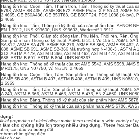
NACE MR0175, UNS N07718, Werkstoff 2.4668
Hàng tồn kho: Cuộn, Tấm, Thanh tròn, Tấm, Thông số kỹ thuật của
5798, ASME SB 435, ASME SB 572, ASME Phần IX P Số 43, ASME SF
2.4665, GE B50A436, GE B50T83, GE B50TF24, PDS 1038 (X-low), 
2.4665
Hàng tồn kho: Tấm, Thông số kỹ thuật của sản phẩm hàn: AFNOR NF 
EN 1.3912, UNS K93600, UNS K93603, Werkstoff 1.3912
Hàng tồn kho: Phôi, Giảm tốc đồng tâm, Phụ kiện, Phôi rèn, Rèn, Ống
Sản phẩm hàn Thông số kỹ thuật: ASME B-31.1 Vỏ 155-1, ASME SA 
SA 312, ASME SA 479, ASME SB 276, ASME SB 366, ASME SB 462, 
688, ASME SB 691, ASME SB-366 Mã trường hợp N-438-3 , ASTM A 
312, ASTM A 479, ASTM B 366, ASTM B 462, ASTM B 472, ASTM B 5
688, ASTM B 691, ASTM B 804, UNS N08367
Hàng tồn kho: Thông số kỹ thuật của tờ: AMS 5542, AMS 5598, AMS
MR0175, UNS N07750, W. Nr./EN: 2.4669
Hàng tồn kho: Cuộn, Tấm, Tấm, Sản phẩm hàn Thông số kỹ thuật: 
ASME SB 409, ASTM B 407, ASTM B 408, ASTM B 409, UNS N08810, U
1.5959
Hàng tồn kho: Tấm, Tấm, Sản phẩm hàn Thông số kỹ thuật: ASME 
A 240, ASTM B 366, ASTM B 463, ASTM B 473, EN 2.4660, UNS N0802
Hàng tồn kho: Bảng, Thông số kỹ thuật của sản phẩm hàn: AMS 587
Hàng tồn kho: Thông số kỹ thuật của sản phẩm hàn: AMS 5786, AW
 dụng:
icial properties of nickel alloys make them useful in a wide variety of ap
n làm cho chúng hữu ích trong nhiều ứng dụng.
These include:
Ba
uabin, con dấu và buồng đốt
ơ bơm chìm giếng điện
hiệt độ cao