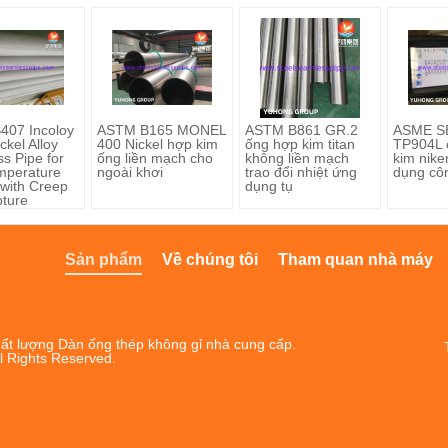
407 Incoloy
ASTM B165 MONEL
ASTM B861 GR.2
ASME S
ckel Alloy
400 Nickel hợp kim
ống hợp kim titan
TP904L 
s Pipe for
ống liền mạch cho
không liền mạch
kim nike
mperature
ngoài khơi
trao đổi nhiệt ứng
dụng cô
 with Creep
dụng tụ
ture
nce
Sản phẩm
Về chúng tôi
Tham quan nhà máy
ất lượng Dàn ống thép không gỉ nhà cung cấp.
l Rights Reserved.