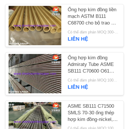
YÊU
Ống hợp kim đồng liền
CẦU
mạch ASTM B111
BÁO
C68700 cho bộ trao đổi
nhiệt
GIÁ
Có thể đàm phán MOQ:300-500kg
LIÊN HỆ
COMPANY
Ống hợp kim đồng
NEWS
Admiraty Tube ASME
SB111 C70600 O61
SƠ
SMLS
Có thể đàm phán MOQ:100KGS
19.05X1.65X8000MM
ĐỒ
LIÊN HỆ
Bộ trao đổi nhiệt Ứng
TRANG
dụng thiết bị nước biển
WEB
ASME SB111 C71500
SMLS 70-30 ống thép
hợp kim đồng-nickel,
PRIVACY
chống ăn mòn bằng
Có thể đàm phán MOQ:1000KGS