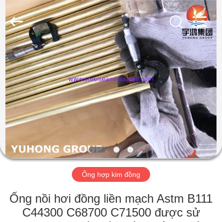
©
2013
-
2026
Yuhong
Group
Co.,Ltd.
All
NHÀ
Rights
Reserved.
CÁC
SẢN
PHẨM
VỀ
CHÚNG
Ống hợp kim đồng
TÔI
Ống nồi hơi đồng liền mạch Astm B111
THAM
C44300 C68700 C71500 được sử