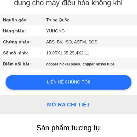
QUAN
dụng cho máy điều hòa không khí
NHÀ
Nguồn gốc:
Trung Quốc
MÁY
Hàng hiệu:
YUHONG
KIỂM
Chứng nhận:
ABS, BV, ISO, ASTM, SGS
SOÁT
Số mô hình:
19.05X1,65,25,4X2,11
CHẤT
Điểm nổi bật:
,
copper nickel pipes
copper nickel tube
LƯỢNG
LIÊN HỆ CHÚNG TÔI!
LIÊN
HỆ
MỞ RA CHI TIẾT
CHÚNG
TÔI
Sản phẩm tương tự