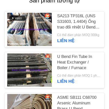
Sản phẩm tương tự
YÊU
CẦU
SA213 TP316L (UNS
BÁO
S31603, 1.4404) Ống
GIÁ
trao đổi nhiệt U Bend
với xử lý dung dịch,
Có thể đàm phán MOQ:300kg
ướp và thụ động
LIÊN HỆ
COMPANY
NEWS
U Bend Fin Tube In
Heat Exchanger /
SƠ
Boiler / Furnace
ĐỒ
Có thể đàm phán MOQ:1 phần trăm
TRANG
LIÊN HỆ
WEB
ASME SB111 C68700
Arsenic Aluminum
PRIVACY
Brass U Bend