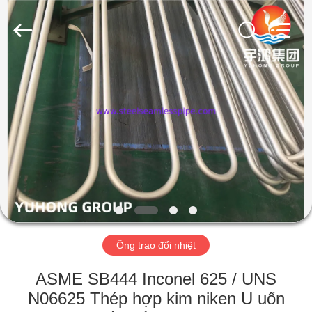
©
2013
-
2026
Yuhong
Group
Co.,Ltd.
All
NHÀ
Rights
Reserved.
CÁC
SẢN
PHẨM
VỀ
CHÚNG
Ống trao đổi nhiệt
TÔI
ASME SB444 Inconel 625 / UNS
THAM
N06625 Thép hợp kim niken U uốn