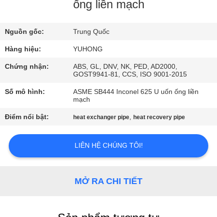
QUAN
ống liền mạch
NHÀ
Nguồn gốc:
Trung Quốc
MÁY
Hàng hiệu:
YUHONG
KIỂM
Chứng nhận:
ABS, GL, DNV, NK, PED, AD2000,
GOST9941-81, CCS, ISO 9001-2015
SOÁT
Số mô hình:
ASME SB444 Inconel 625 U uốn ống liền
CHẤT
mạch
LƯỢNG
Điểm nổi bật:
,
heat exchanger pipe
heat recovery pipe
LIÊN
LIÊN HỆ CHÚNG TÔI!
HỆ
CHÚNG
MỞ RA CHI TIẾT
TÔI