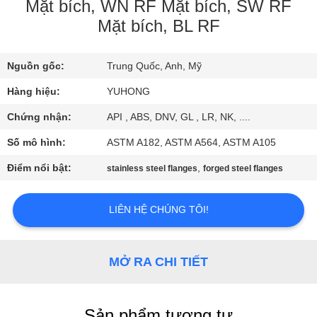
QUAN
Mặt bích, WN RF Mặt bích, SW RF
Mặt bích, BL RF
NHÀ
MÁY
Nguồn gốc:
Trung Quốc, Anh, Mỹ
Hàng hiệu:
YUHONG
KIỂM
SOÁT
Chứng nhận:
API , ABS, DNV, GL , LR, NK, ....
CHẤT
Số mô hình:
ASTM A182, ASTM A564, ASTM A105
LƯỢNG
Điểm nổi bật:
,
stainless steel flanges
forged steel flanges
LIÊN
LIÊN HỆ CHÚNG TÔI!
HỆ
CHÚNG
MỞ RA CHI TIẾT
TÔI
Sản phẩm tương tự