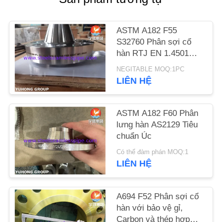
YÊU
CẦU
ASTM A182 F55
BÁO
S32760 Phân sợi cổ
hàn RTJ EN 1.4501
GIÁ
X2CrNiMoCuWN25-7-4
NEGITABLE MOQ:1PC
LIÊN HỆ
COMPANY
NEWS
ASTM A182 F60 Phân
lưng hàn AS2129 Tiêu
SƠ
chuẩn Úc
ĐỒ
Có thể đàm phán MOQ:1
LIÊN HỆ
TRANG
WEB
A694 F52 Phân sợi cổ
hàn với bảo vệ gỉ,
PRIVACY
Carbon và thép hợp