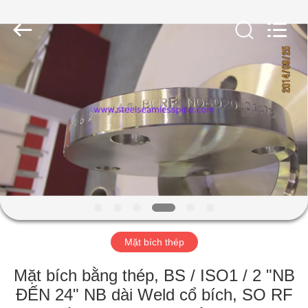
©
2013
-
2026
Yuhong
Group
Co.,Ltd.
All
NHÀ
Rights
Reserved.
CÁC
SẢN
PHẨM
VỀ
CHÚNG
Mặt bích thép
TÔI
Mặt bích bằng thép, BS / ISO1 / 2 "NB
THAM
ĐẾN 24" NB dài Weld cổ bích, SO RF