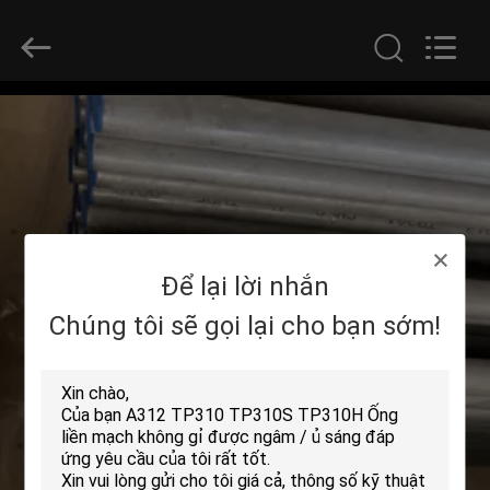
©
2013
-
2026
Yuhong
Group
Co.,Ltd.
All
NHÀ
Rights
Reserved.
CÁC
SẢN
PHẨM
Để lại lời nhắn
VỀ
Chúng tôi sẽ gọi lại cho bạn sớm!
CHÚNG
TÔI
THAM